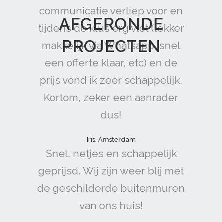
communicatie verliep voor en
AFGERONDE
tijdens de klus erg vlot (lekker
PROJECTEN
makkelijk via Whatsapp, snel
een offerte klaar, etc) en de
prijs vond ik zeer schappelijk.
Kortom, zeker een aanrader
dus!
Iris, Amsterdam
Snel, netjes en schappelijk
geprijsd. Wij zijn weer blij met
de geschilderde buitenmuren
van ons huis!