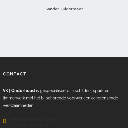
Sander, Zuidermeer
CONTACT
VK
|
Onderhoud
is gespecialiseerd in schilder-, spuit- en
timmerwerk met het bijbehorende voorwerk en aangrenzende
werkzaamheden.
SPIERDIJKERWEG 105D
1641 LW SPIERDIJK