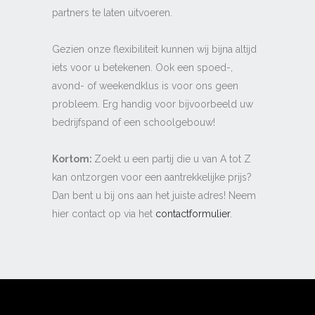
partners te laten uitvoeren.
Gezien onze flexibiliteit kunnen wij bijna altijd
iets voor u betekenen. Ook een spoed-,
avond- of weekendklus is voor ons geen
probleem. Erg handig voor bijvoorbeeld uw
bedrijfspand of een schoolgebouw!
Kortom:
Zoekt u een partij die u van A tot Z
kan ontzorgen voor een aantrekkelijke prijs?
Dan bent u bij ons aan het juiste adres! Neem
hier contact op via het
contactformulier
.